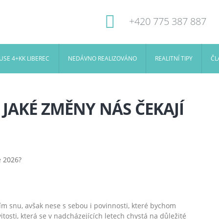
+420 775 387 887
SE 4+KK LIBEREC
NEDÁVNO REALIZOVÁNO
REALITNÍ TIPY
ČL
 JAKÉ ZMĚNY NÁS ČEKAJÍ
ním snu, avšak nese s sebou i povinnosti, které bychom
osti, která se v nadcházejících letech chystá na důležité