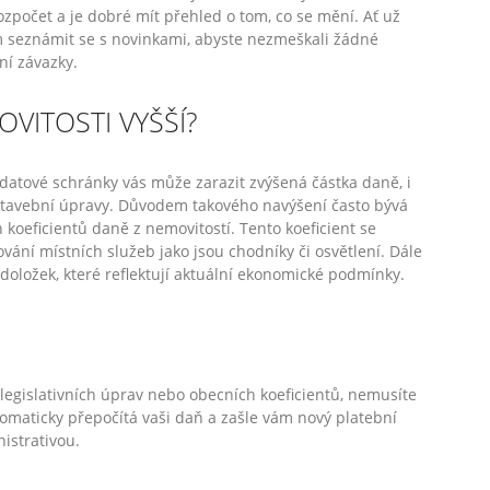
zpočet a je dobré mít přehled o tom, co se mění. Ať už
m seznámit se s novinkami, abyste nezmeškali žádné
ní závazky.
VITOSTI VYŠŠÍ?
atové schránky vás může zarazit zvýšená částka daně, i
 stavební úpravy. Důvodem takového navýšení často bývá
koeficientů daně z nemovitostí. Tento koeficient se
ování místních služeb jako jsou chodníky či osvětlení. Dále
 doložek, které reflektují aktuální ekonomické podmínky.
egislativních úprav nebo obecních koeficientů, nemusíte
omaticky přepočítá vaši daň a zašle vám nový platební
nistrativou.