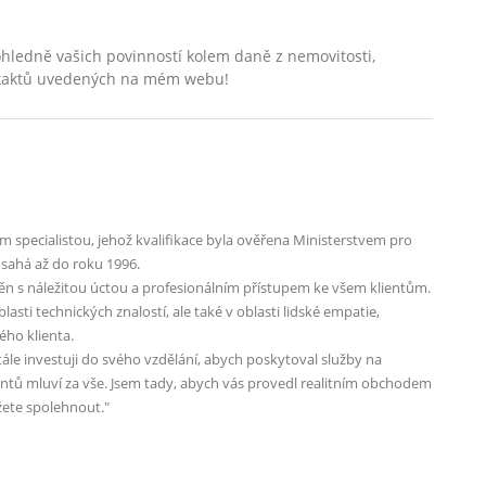
hledně vašich povinností kolem daně z nemovitosti,
ontaktů uvedených na mém webu!
ím specialistou, jehož kvalifikace byla ověřena Ministerstvem pro
 sahá až do roku 1996.
n s náležitou úctou a profesionálním přístupem ke všem klientům.
asti technických znalostí, ale také v oblasti lidské empatie,
ého klienta.
ále investuji do svého vzdělání, abych poskytoval služby na
entů mluví za vše. Jsem tady, abych vás provedl realitním obchodem
ůžete spolehnout."