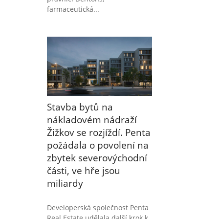
farmaceutická...
Stavba bytů na
nákladovém nádraží
Žižkov se rozjíždí. Penta
požádala o povolení na
zbytek severovýchodní
části, ve hře jsou
miliardy
Developerská společnost Penta
Real Estate udělala další krok k