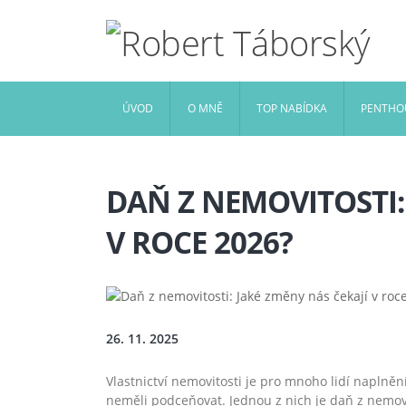
ÚVOD
O MNĚ
TOP NABÍDKA
PENTHOU
DAŇ Z NEMOVITOSTI:
V ROCE 2026?
26. 11. 2025
Vlastnictví nemovitosti je pro mnoho lidí naplně
neměli podceňovat. Jednou z nich je daň z nemovit