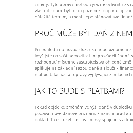
změny. Tyto úpravy mohou výrazně ovlivnit náš ro
vlastníte dům, byt nebo pozemek, doporučuji vá
důležité termíny a mohli lépe plánovat své finanč
PROČ MŮŽE BÝT DAŇ Z NEMO
Při pohledu na novou složenku nebo oznámení z d
když jste na vaší nemovitosti neprováděli žádné
rozhodnutí místního zastupitelstva ohledně změn 
aplikuje na základní sazbu daně a slouží k financ
mohou také nastat úpravy vyplývající z inflačních
JAK TO BUDE S PLATBAMI?
Pokud dojde ke změnám ve výši daně v důsledku l
podávat nové daňové přiznání. Finanční úřad aut
doklad. Tak si ušetříte čas i nervy spojené s admi