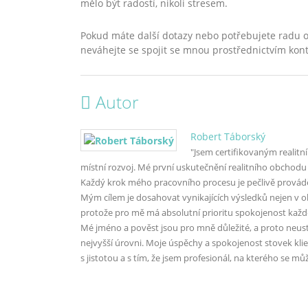
mělo být radostí, nikoli stresem.
Pokud máte další dotazy nebo potřebujete radu o
neváhejte se spojit se mnou prostřednictvím k
Autor
Robert Táborský
"Jsem certifikovaným realitn
místní rozvoj. Mé první uskutečnění realitního obchodu
Každý krok mého pracovního procesu je pečlivě provádě
Mým cílem je dosahovat vynikajících výsledků nejen v obl
protože pro mě má absolutní prioritu spokojenost každ
Mé jméno a pověst jsou pro mně důležité, a proto neust
nejvyšší úrovni. Moje úspěchy a spokojenost stovek kli
s jistotou a s tím, že jsem profesionál, na kterého se m