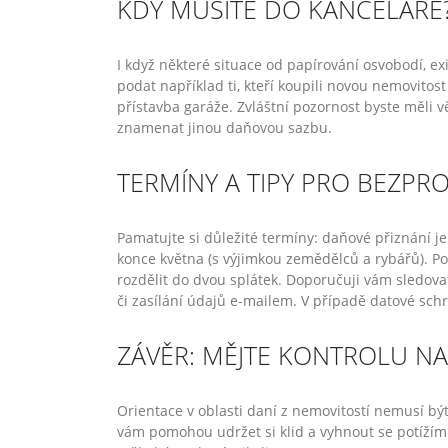
KDY MUSÍTE DO KANCELÁŘE
I když některé situace od papírování osvobodí, ex
podat například ti, kteří koupili novou nemovitos
přístavba garáže. Zvláštní pozornost byste měli 
znamenat jinou daňovou sazbu.
TERMÍNY A TIPY PRO BEZP
Pamatujte si důležité termíny: daňové přiznání j
konce května (s výjimkou zemědělců a rybářů). Po
rozdělit do dvou splátek. Doporučuji vám sledovat
či zasílání údajů e-mailem. V případě datové sc
ZÁVĚR: MĚJTE KONTROLU N
Orientace v oblasti daní z nemovitostí nemusí být 
vám pomohou udržet si klid a vyhnout se potížím 