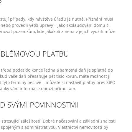
?
istují případy, kdy návštěva úřadu je nutná. Přiznání musí
t nebo provedli větší úpravy – jako zkolaudování domu či
věnovat pozemkům, kde jakákoli změna v jejich využití může
ROBLÉMOVOU PLATBU
e třeba podat do konce ledna a samotná daň je splatná do
kud vaše daň přesahuje pět tisíc korun, máte možnost ji
 tyto termíny pečlivě – můžete si nastavit platby přes SIPO
hránky vám informace dorazí přímo tam.
AD SVÝMI POVINNOSTMI
stresující záležitostí. Dobré načasování a základní znalosti
spojeným s administrativou. Vlastnictví nemovitosti by