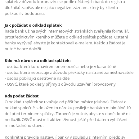
splátek z důvodu koronaviru se podle některých bank do registru
dlužníků zapíše, ale ne jako negativní záznam, který by klienta
poškodil v budoucnu.
Jak požádat o odklad splátek
Řada bank už na svých internetových stránkách zveřejnila formulář,
prostřednictvím kterého můžete o odklad splátek požádat. Ostatní
banky vyzývají, abyste je kontaktovali e-mailem. Každou žádost je
nutné bance doložit.
Kdo má nárok na odklad splátek:
- osoba, která koronavirem onemocněla nebo je v karanténě
- osoba, která nepracuje z důvodu překážky na straně zaměstnavatele
- osoba pobírající ošetřovné na dítě
- OSVČ, které poklesly příjmy z důvodu uzavření provozovny
Kdy podat žádost
O odkladu splátek se uvažuje od příštího měsíce (dubna). Žádost o
odklad společně s doložením nároku posílejte bankám minimálně 10
dní před termínem splátky. Zároveň je nutné, abyste v dané době nic
nedlužili. OSVČ musí mít aktivní živnost ještě před datem vyhlášení
mimořádného stavu.
Konkrétní pravidla nastavují banky v souladu s interními předpisy.