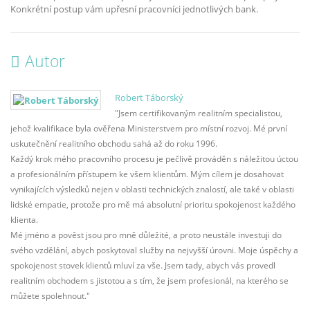
Konkrétní postup vám upřesní pracovníci jednotlivých bank.
Autor
Robert Táborský
"Jsem certifikovaným realitním specialistou,
jehož kvalifikace byla ověřena Ministerstvem pro místní rozvoj. Mé první
uskutečnění realitního obchodu sahá až do roku 1996.
Každý krok mého pracovního procesu je pečlivě prováděn s náležitou úctou
a profesionálním přístupem ke všem klientům. Mým cílem je dosahovat
vynikajících výsledků nejen v oblasti technických znalostí, ale také v oblasti
lidské empatie, protože pro mě má absolutní prioritu spokojenost každého
klienta.
Mé jméno a pověst jsou pro mně důležité, a proto neustále investuji do
svého vzdělání, abych poskytoval služby na nejvyšší úrovni. Moje úspěchy a
spokojenost stovek klientů mluví za vše. Jsem tady, abych vás provedl
realitním obchodem s jistotou a s tím, že jsem profesionál, na kterého se
můžete spolehnout."