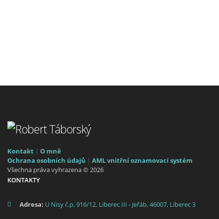
Kontakt
|
O mně
Ochrana osobních údajů
|
AML vnitřní oznamovací systém
Všechna práva vyhrazena © 2026
KONTAKTY
Adresa:
U Nisy č.p. 916/12, Liberec III - Jeřáb, 46007, Liberec 3