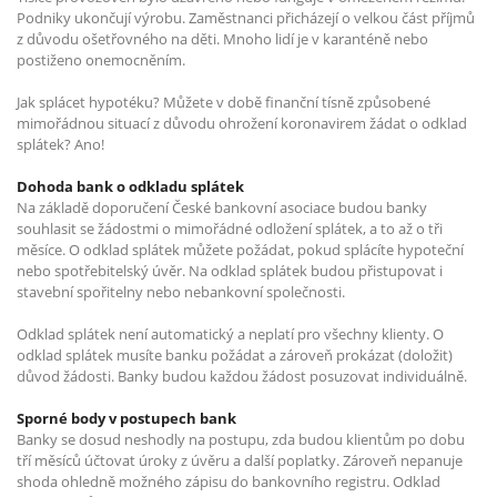
Podniky ukončují výrobu. Zaměstnanci přicházejí o velkou část příjmů
z důvodu ošetřovného na děti. Mnoho lidí je v karanténě nebo
postiženo onemocněním.
Jak splácet hypotéku? Můžete v době finanční tísně způsobené
mimořádnou situací z důvodu ohrožení koronavirem žádat o odklad
splátek? Ano!
Dohoda bank o odkladu splátek
Na základě doporučení České bankovní asociace budou banky
souhlasit se žádostmi o mimořádné odložení splátek, a to až o tři
měsíce. O odklad splátek můžete požádat, pokud splácíte hypoteční
nebo spotřebitelský úvěr. Na odklad splátek budou přistupovat i
stavební spořitelny nebo nebankovní společnosti.
Odklad splátek není automatický a neplatí pro všechny klienty. O
odklad splátek musíte banku požádat a zároveň prokázat (doložit)
důvod žádosti. Banky budou každou žádost posuzovat individuálně.
Sporné body v postupech bank
Banky se dosud neshodly na postupu, zda budou klientům po dobu
tří měsíců účtovat úroky z úvěru a další poplatky. Zároveň nepanuje
shoda ohledně možného zápisu do bankovního registru. Odklad