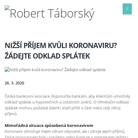
NIŽŠÍ PŘÍJEM KVŮLI KORONAVIRU?
ŽÁDEJTE ODKLAD SPLÁTEK
26. 3. 2020
Česká bankovní asociace doporučila bankám, aby klientům umožnily
odklad splátek u hypotečních a ostatních úvěrů. O tříměsíční odklad
splátek mohou požádat klienti, kteří přišli o část nebo celý zdroj
příjmů.
Mimořádná situace způsobená koronavirem
Koronavir ohrožuje nejen zdraví obyvatel, ale i zdroje jejich příjmů.
Tisíce provozoven bylo uzavřeno nebo funguje v omezeném režimu.