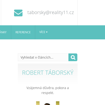
taborsky@reality11.cz
VÍCE
ÁNKY
REFERENCE
ROBERT TÁBORSKÝ
Vzájemná důvěra, pokora a
respekt.