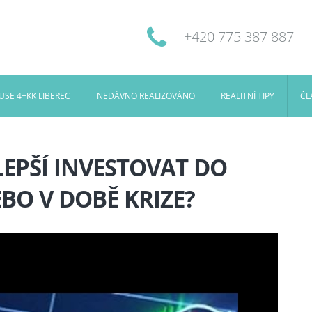
+420 775 387 887
SE 4+KK LIBEREC
NEDÁVNO REALIZOVÁNO
REALITNÍ TIPY
ČL
LEPŠÍ INVESTOVAT DO
BO V DOBĚ KRIZE?