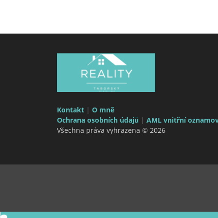
Kontakt
|
O mně
Ochrana osobních údajů
|
AML vnitřní oznamov
Všechna práva vyhrazena © 2026