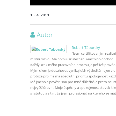
15. 4. 2019
Autor
Robert Táborský
"Jsem certifikovaným realitn
místní rozvoj. Mé první uskutečnění realitního obchodu
Každý krok mého pracovního procesu je pečlivě provádě
Mým cílem je dosahovat vynikajících výsledků nejen v obl
protože pro mě má absolutní prioritu spokojenost každ
Mé jméno a pověst jsou pro mně důležité, a proto neust
nejvyšší úrovni. Moje úspěchy a spokojenost stovek kli
s jistotou a s tím, že jsem profesionál, na kterého se m