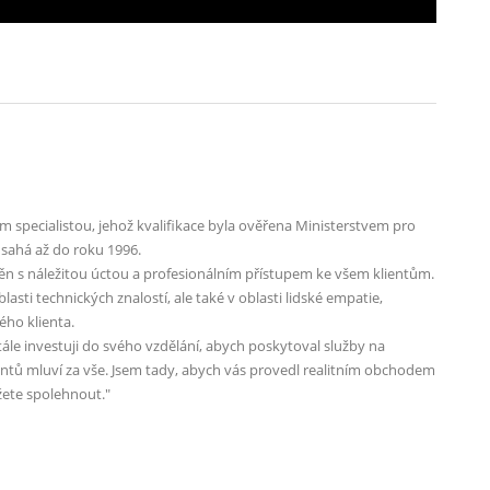
ím specialistou, jehož kvalifikace byla ověřena Ministerstvem pro
 sahá až do roku 1996.
n s náležitou úctou a profesionálním přístupem ke všem klientům.
asti technických znalostí, ale také v oblasti lidské empatie,
ého klienta.
ále investuji do svého vzdělání, abych poskytoval služby na
entů mluví za vše. Jsem tady, abych vás provedl realitním obchodem
ůžete spolehnout."