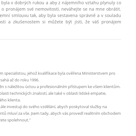
t byla v dobrých rukou a aby z nájemního vztahu plynuly co
 o pronájem své nemovitosti, neváhejte se na mne obrátit.
emní smlouvu tak, aby byla sestavena správně a v souladu
ti a zkušenostem si můžete být jisti, že váš pronájem
ím specialistou, jehož kvalifikace byla ověřena Ministerstvem pro
 sahá až do roku 1996.
n s náležitou úctou a profesionálním přístupem ke všem klientům.
asti technických znalostí, ale také v oblasti lidské empatie,
ého klienta.
ále investuji do svého vzdělání, abych poskytoval služby na
entů mluví za vše. Jsem tady, abych vás provedl realitním obchodem
ůžete spolehnout."