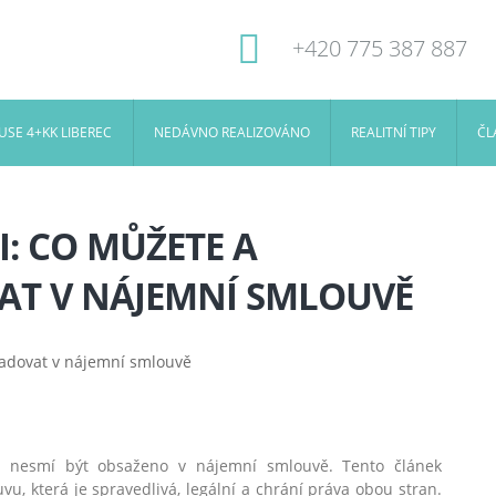
+420 775 387 887
SE 4+KK LIBEREC
NEDÁVNO REALIZOVÁNO
REALITNÍ TIPY
ČL
: CO MŮŽETE A
AT V NÁJEMNÍ SMLOUVĚ
a nesmí být obsaženo v nájemní smlouvě. Tento článek
vu, která je spravedlivá, legální a chrání práva obou stran.