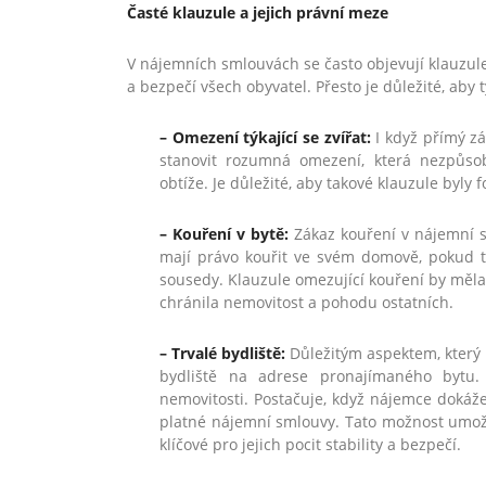
Časté klauzule a jejich právní meze
V nájemních smlouvách se často objevují klauzule,
a bezpečí všech obyvatel. Přesto je důležité, aby
– Omezení týkající se zvířat:
I když přímý zá
stanovit rozumná omezení, která nezpůso
obtíže. Je důležité, aby takové klauzule byl
– Kouření v bytě:
Zákaz kouření v nájemní sm
mají právo kouřit ve svém domově, pokud 
sousedy. Klauzule omezující kouření by měla
chránila nemovitost a pohodu ostatních.
– Trvalé bydliště:
Důležitým aspektem, který 
bydliště na adrese pronajímaného bytu.
nemovitosti. Postačuje, když nájemce dokáže
platné nájemní smlouvy. Tato možnost umožň
klíčové pro jejich pocit stability a bezpečí.