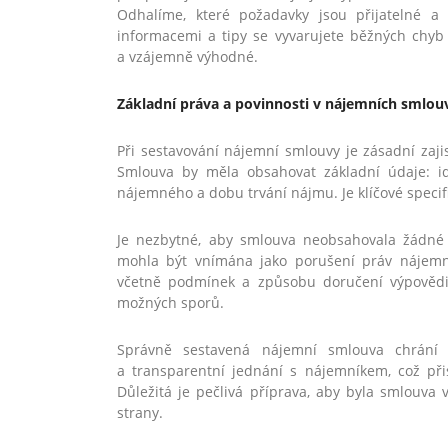
Odhalíme, které požadavky jsou přijatelné a 
informacemi a tipy se vyvarujete běžných chyb
a vzájemně výhodné.
Základní práva a povinnosti v nájemních smlou
Při sestavování nájemní smlouvy je zásadní zajis
Smlouva by měla obsahovat základní údaje: ide
nájemného a dobu trvání nájmu. Je klíčové specifik
Je nezbytné, aby smlouva neobsahovala žádné
mohla být vnímána jako porušení práv nájemn
včetně podmínek a způsobu doručení výpovědi
možných sporů.
Správně sestavená nájemní smlouva chrání m
a transparentní jednání s nájemníkem, což p
Důležitá je pečlivá příprava, aby byla smlouva
strany.