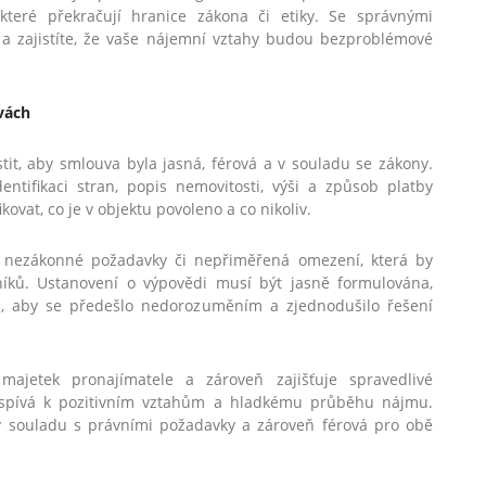
které překračují hranice zákona či etiky. Se správnými
 a zajistíte, že vaše nájemní vztahy budou bezproblémové
vách
tit, aby smlouva byla jasná, férová a v souladu se zákony.
ntifikaci stran, popis nemovitosti, výši a způsob platby
ovat, co je v objektu povoleno a co nikoliv.
 nezákonné požadavky či nepřiměřená omezení, která by
íků. Ustanovení o výpovědi musí být jasně formulována,
, aby se předešlo nedorozuměním a zjednodušilo řešení
ajetek pronajímatele a zároveň zajišťuje spravedlivé
řispívá k pozitivním vztahům a hladkému průběhu nájmu.
 v souladu s právními požadavky a zároveň férová pro obě