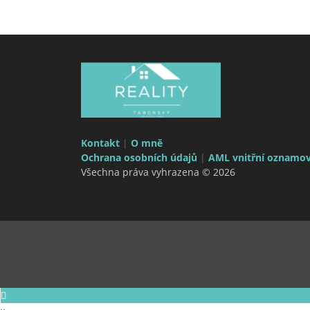
Kontakt
|
O mně
Ochrana osobních údajů
|
AML vnitřní oznamov
Všechna práva vyhrazena © 2026