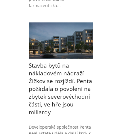
farmaceutická...
Stavba bytů na
nákladovém nádraží
Žižkov se rozjíždí. Penta
požádala o povolení na
zbytek severovýchodní
části, ve hře jsou
miliardy
Developerská společnost Penta
Real Estate udělala další krok k