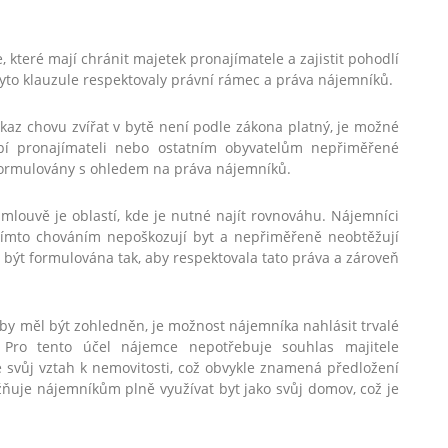
 které mají chránit majetek pronajímatele a zajistit pohodlí
 tyto klauzule respektovaly právní rámec a práva nájemníků.
kaz chovu zvířat v bytě není podle zákona platný, je možné
bí pronajímateli nebo ostatním obyvatelům nepřiměřené
y formulovány s ohledem na práva nájemníků.
louvě je oblastí, kde je nutné najít rovnováhu. Nájemníci
tímto chováním nepoškozují byt a nepřiměřeně neobtěžují
 být formulována tak, aby respektovala tato práva a zároveň
by měl být zohledněn, je možnost nájemníka nahlásit trvalé
 Pro tento účel nájemce nepotřebuje souhlas majitele
 svůj vztah k nemovitosti, což obvykle znamená předložení
uje nájemníkům plně využívat byt jako svůj domov, což je