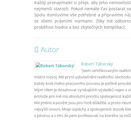
Každý pronajímatel si přeje, aby jeho nemovitos
nejmenší starosti. Pokud nemáte čas postarat se
Spolu domluvíme vše potřebné a připravíme náj
se všemi právními normami. Díky mé odbornos
proběhne hladce a bez zbytečných komplikací.
Autor
Robert Táborský
"Jsem certifikovaným realitn
místní rozvoj. Mé první uskutečnění realitního obchodu
Každý krok mého pracovního procesu je pečlivě provádě
Mým cílem je dosahovat vynikajících výsledků nejen v obl
protože pro mě má absolutní prioritu spokojenost každ
Mé jméno a pověst jsou pro mně důležité, a proto neust
nejvyšší úrovni. Moje úspěchy a spokojenost stovek kli
s jistotou a s tím, že jsem profesionál, na kterého se m