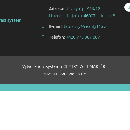
Adresa:
U Nisy č.p. 916/12,
Liberec III - Jeřáb, 46007, Liberec 3
ací systém
E-mail:
taborsky@reality11.cz
Telefon:
+420 775 387 887
Vytvořeno v systému
CHYTRÝ WEB MAKLÉŘE
2026 © Tomawell s.r.o.