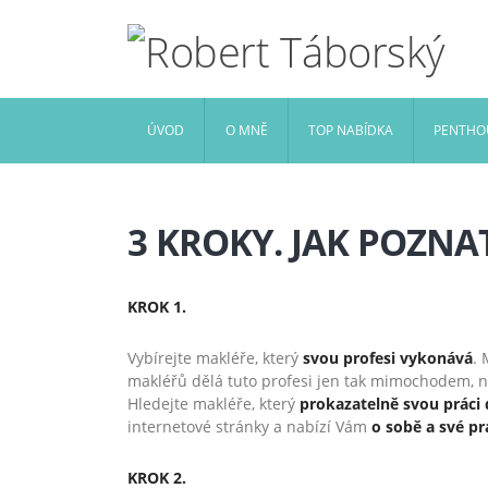
ÚVOD
O MNĚ
TOP NABÍDKA
PENTHOU
3 KROKY. JAK POZN
KROK 1.
Vybírejte makléře, který
svou profesi vykonává
. 
makléřů dělá tuto profesi jen tak mimochodem, na 
Hledejte makléře, který
prokazatelně svou práci 
internetové stránky a nabízí Vám
o sobě a své pr
KROK 2.