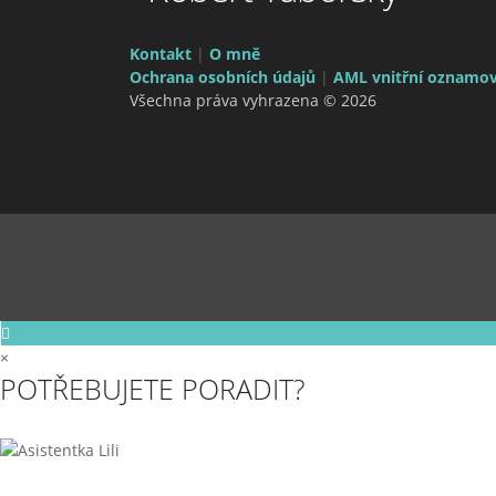
Kontakt
|
O mně
Ochrana osobních údajů
|
AML vnitřní oznamov
Všechna práva vyhrazena © 2026
×
POTŘEBUJETE PORADIT?