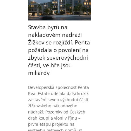
Stavba bytů na
nákladovém nádraží
Žižkov se rozjíždí. Penta
požádala o povolení na
zbytek severovýchodní
části, ve hře jsou
miliardy
Developerská společnost Penta
Real Estate udělala další krok k
zastavění severovýchodní části
žižkovského nákladového
nádraží. Pozemky od Českých
drah koupila vloni v říjnu –
první etapu projektu na
výstavbu bytových domů už