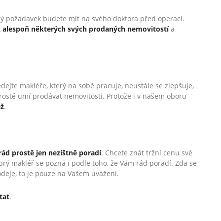
ejný požadavek budete mít na svého doktora před operací.
t
alespoň některých svých prodaných nemovitostí
a
dejte makléře, který na sobě pracuje, neustále se zlepšuje,
prostě umí prodávat nemovitosti. Protože i v našem oboru
éž
.
rád prostě jen nezištně poradí
. Chcete znát tržní cenu své
brý makléř se pozná i podle toho, že Vám rád poradí. Zda se
deje, to je pouze na Vašem uvážení.
tat
.