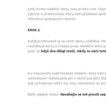
Jistě chcete makléře, který svou profesi umí. St
Vyberte si profesionála, který Vám představí výče
reference spokojených klientů.
KROK 3.
Každý profesionál se ve svém oboru vzdělává. Hle
navštěvuje kurzy a získává praxi. Makléře, který 
platí, že
když dva dělají totéž, nikdy to není tot
A v neposlední řadě hledejte makléře, který Vám
nemovitosti? Potřebujete jen s něčím poradit? Do
pak rozhodnete svěřit mu svou nemovitost do pro
Máte jakýkoli dotaz?
Neváhejte se mě prostě zep