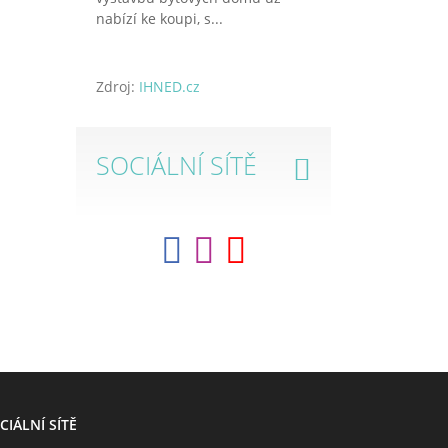
nabízí ke koupi, s...
Zdroj:
IHNED.cz
SOCIÁLNÍ SÍTĚ
CIÁLNÍ SÍTĚ