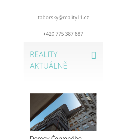
taborsky@reality11.cz
+420 775 387 887
REALITY
AKTUÁLNĚ
Domov Červeného