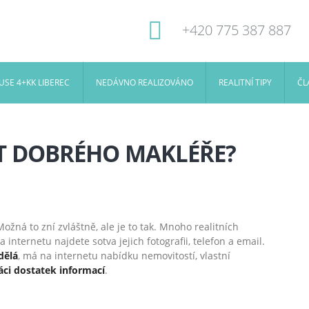
+420 775 387 887
SE 4+KK LIBEREC
NEDÁVNO REALIZOVÁNO
REALITNÍ TIPY
ČL
AT DOBRÉHO MAKLÉŘE?
Možná to zní zvláštně, ale je to tak. Mnoho realitních
internetu najdete sotva jejich fotografii, telefon a email.
dělá
, má na internetu nabídku nemovitostí, vlastní
áci dostatek informací
.