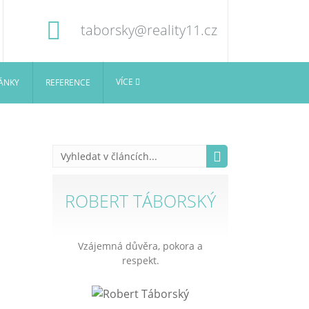
taborsky@reality11.cz
VÍCE
ÁNKY
REFERENCE
ROBERT TÁBORSKÝ
Vzájemná důvěra, pokora a
respekt.